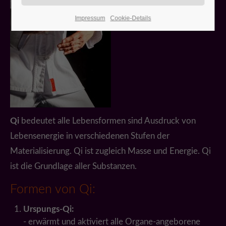
Impressum
Cookie-Details
Qi
bedeutet alle Lebensformen sind Ausdruck von
Lebensenergie in verschiedenen Stufen der
Materialisierung. Qi ist zugleich Masse und Energie. Qi
ist die Grundlage aller Substanzen.
Formen von Qi:
Urspungs-Qi:
- erwärmt und aktiviert alle Organe-angeborene